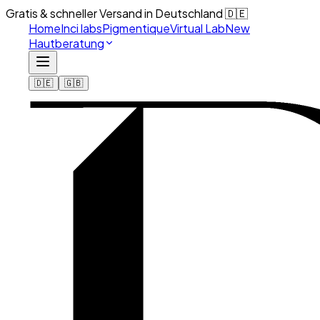
Gratis & schneller Versand in Deutschland 🇩🇪
Home
Inci labs
Pigmentique
Virtual Lab
New
Hautberatung
🇩🇪
🇬🇧