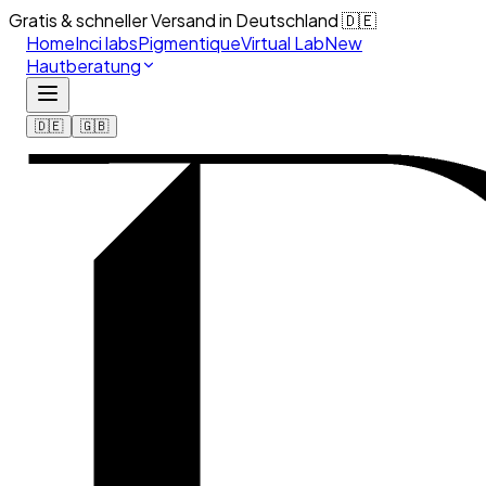
Gratis & schneller Versand in Deutschland 🇩🇪
Home
Inci labs
Pigmentique
Virtual Lab
New
Hautberatung
🇩🇪
🇬🇧