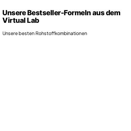
Unsere Bestseller-Formeln aus dem
Virtual Lab
Unsere besten Rohstoffkombinationen
🧪
DOCEBA VIRTUAL LAB
Jetzt Serum personalisieren
🧪
DOCEBA VIRTUAL LAB